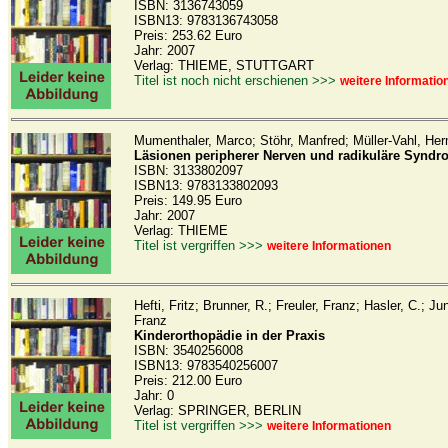
ISBN: 3136743059
ISBN13: 9783136743058
Preis: 253.62 Euro
Jahr: 2007
Verlag: THIEME, STUTTGART
Titel ist noch nicht erschienen >>>
weitere Informatio
Mumenthaler, Marco; Stöhr, Manfred; Müller-Vahl, He
Läsionen peripherer Nerven und radikuläre Syndr
ISBN: 3133802097
ISBN13: 9783133802093
Preis: 149.95 Euro
Jahr: 2007
Verlag: THIEME
Titel ist vergriffen >>>
weitere Informationen
Hefti, Fritz; Brunner, R.; Freuler, Franz; Hasler, C.; Jun
Franz
Kinderorthopädie in der Praxis
ISBN: 3540256008
ISBN13: 9783540256007
Preis: 212.00 Euro
Jahr: 0
Verlag: SPRINGER, BERLIN
Titel ist vergriffen >>>
weitere Informationen