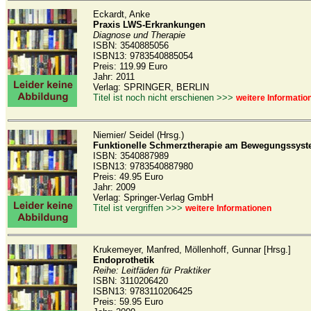
Eckardt, Anke
Praxis LWS-Erkrankungen
Diagnose und Therapie
ISBN: 3540885056
ISBN13: 9783540885054
Preis: 119.99 Euro
Jahr: 2011
Verlag: SPRINGER, BERLIN
Titel ist noch nicht erschienen >>>
weitere Informatio
Niemier/ Seidel (Hrsg.)
Funktionelle Schmerztherapie am Bewegungssys
ISBN: 3540887989
ISBN13: 9783540887980
Preis: 49.95 Euro
Jahr: 2009
Verlag: Springer-Verlag GmbH
Titel ist vergriffen >>>
weitere Informationen
Krukemeyer, Manfred, Möllenhoff, Gunnar [Hrsg.]
Endoprothetik
Reihe: Leitfäden für Praktiker
ISBN: 3110206420
ISBN13: 9783110206425
Preis: 59.95 Euro