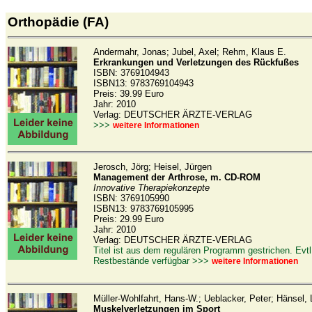
Orthopädie (FA)
Andermahr, Jonas; Jubel, Axel; Rehm, Klaus E.
Erkrankungen und Verletzungen des Rückfußes
ISBN: 3769104943
ISBN13: 9783769104943
Preis: 39.99 Euro
Jahr: 2010
Verlag: DEUTSCHER ÄRZTE-VERLAG
>>>
weitere Informationen
Jerosch, Jörg; Heisel, Jürgen
Management der Arthrose, m. CD-ROM
Innovative Therapiekonzepte
ISBN: 3769105990
ISBN13: 9783769105995
Preis: 29.99 Euro
Jahr: 2010
Verlag: DEUTSCHER ÄRZTE-VERLAG
Titel ist aus dem regulären Programm gestrichen. Evtl
Restbestände verfügbar >>>
weitere Informationen
Müller-Wohlfahrt, Hans-W.; Ueblacker, Peter; Hänsel, 
Muskelverletzungen im Sport