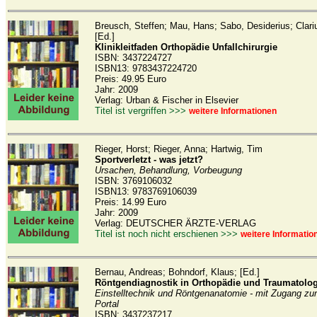
Breusch, Steffen; Mau, Hans; Sabo, Desiderius; Clari
[Ed.]
Klinikleitfaden Orthopädie Unfallchirurgie
ISBN: 3437224727
ISBN13: 9783437224720
Preis: 49.95 Euro
Jahr: 2009
Verlag: Urban & Fischer in Elsevier
Titel ist vergriffen >>>
weitere Informationen
Rieger, Horst; Rieger, Anna; Hartwig, Tim
Sportverletzt - was jetzt?
Ursachen, Behandlung, Vorbeugung
ISBN: 3769106032
ISBN13: 9783769106039
Preis: 14.99 Euro
Jahr: 2009
Verlag: DEUTSCHER ÄRZTE-VERLAG
Titel ist noch nicht erschienen >>>
weitere Informatio
Bernau, Andreas; Bohndorf, Klaus; [Ed.]
Röntgendiagnostik in Orthopädie und Traumatolog
Einstelltechnik und Röntgenanatomie - mit Zugang zu
Portal
ISBN: 3437237217