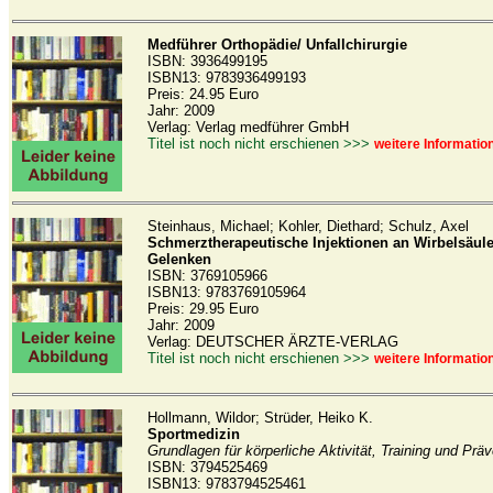
Medführer Orthopädie/ Unfallchirurgie
ISBN: 3936499195
ISBN13: 9783936499193
Preis: 24.95 Euro
Jahr: 2009
Verlag: Verlag medführer GmbH
Titel ist noch nicht erschienen >>>
weitere Informatio
Steinhaus, Michael; Kohler, Diethard; Schulz, Axel
Schmerztherapeutische Injektionen an Wirbelsäul
Gelenken
ISBN: 3769105966
ISBN13: 9783769105964
Preis: 29.95 Euro
Jahr: 2009
Verlag: DEUTSCHER ÄRZTE-VERLAG
Titel ist noch nicht erschienen >>>
weitere Informatio
Hollmann, Wildor; Strüder, Heiko K.
Sportmedizin
Grundlagen für körperliche Aktivität, Training und Prä
ISBN: 3794525469
ISBN13: 9783794525461