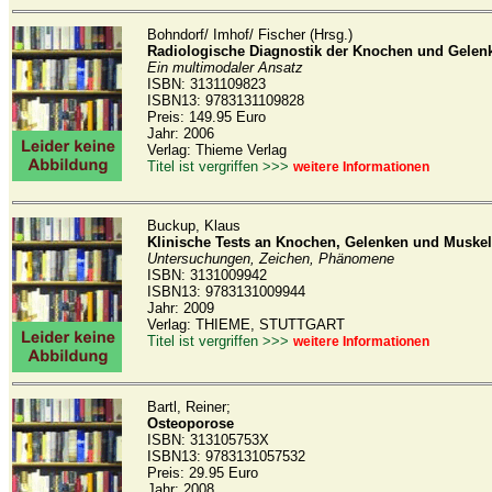
Bohndorf/ Imhof/ Fischer (Hrsg.)
Radiologische Diagnostik der Knochen und Gelen
Ein multimodaler Ansatz
ISBN: 3131109823
ISBN13: 9783131109828
Preis: 149.95 Euro
Jahr: 2006
Verlag: Thieme Verlag
Titel ist vergriffen >>>
weitere Informationen
Buckup, Klaus
Klinische Tests an Knochen, Gelenken und Muske
Untersuchungen, Zeichen, Phänomene
ISBN: 3131009942
ISBN13: 9783131009944
Jahr: 2009
Verlag: THIEME, STUTTGART
Titel ist vergriffen >>>
weitere Informationen
Bartl, Reiner;
Osteoporose
ISBN: 313105753X
ISBN13: 9783131057532
Preis: 29.95 Euro
Jahr: 2008