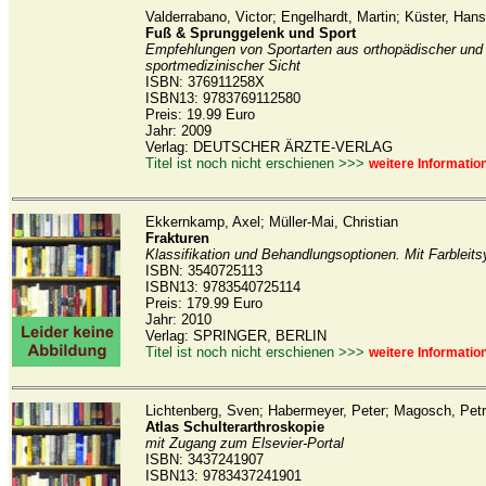
Valderrabano, Victor; Engelhardt, Martin; Küster, Hans
Fuß & Sprunggelenk und Sport
Empfehlungen von Sportarten aus orthopädischer und
sportmedizinischer Sicht
ISBN: 376911258X
ISBN13: 9783769112580
Preis: 19.99 Euro
Jahr: 2009
Verlag: DEUTSCHER ÄRZTE-VERLAG
Titel ist noch nicht erschienen >>>
weitere Informatio
Ekkernkamp, Axel; Müller-Mai, Christian
Frakturen
Klassifikation und Behandlungsoptionen. Mit Farbleit
ISBN: 3540725113
ISBN13: 9783540725114
Preis: 179.99 Euro
Jahr: 2010
Verlag: SPRINGER, BERLIN
Titel ist noch nicht erschienen >>>
weitere Informatio
Lichtenberg, Sven; Habermeyer, Peter; Magosch, Petr
Atlas Schulterarthroskopie
mit Zugang zum Elsevier-Portal
ISBN: 3437241907
ISBN13: 9783437241901