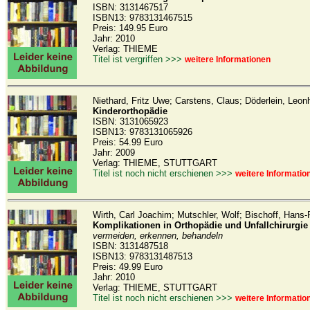
ISBN: 3131467517
ISBN13: 9783131467515
Preis: 149.95 Euro
Jahr: 2010
Verlag: THIEME
Titel ist vergriffen >>>
weitere Informationen
Niethard, Fritz Uwe; Carstens, Claus; Döderlein, Leon
Kinderorthopädie
ISBN: 3131065923
ISBN13: 9783131065926
Preis: 54.99 Euro
Jahr: 2009
Verlag: THIEME, STUTTGART
Titel ist noch nicht erschienen >>>
weitere Informatio
Wirth, Carl Joachim; Mutschler, Wolf; Bischoff, Hans-
Komplikationen in Orthopädie und Unfallchirurgie
vermeiden, erkennen, behandeln
ISBN: 3131487518
ISBN13: 9783131487513
Preis: 49.99 Euro
Jahr: 2010
Verlag: THIEME, STUTTGART
Titel ist noch nicht erschienen >>>
weitere Informatio