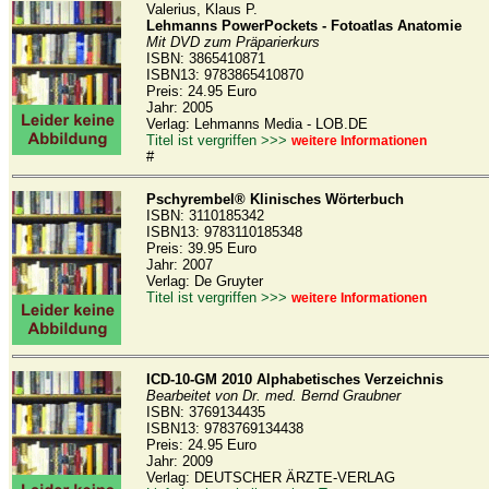
Valerius, Klaus P.
Lehmanns PowerPockets - Fotoatlas Anatomie
Mit DVD zum Präparierkurs
ISBN: 3865410871
ISBN13: 9783865410870
Preis: 24.95 Euro
Jahr: 2005
Verlag: Lehmanns Media - LOB.DE
Titel ist vergriffen >>>
weitere Informationen
#
Pschyrembel® Klinisches Wörterbuch
ISBN: 3110185342
ISBN13: 9783110185348
Preis: 39.95 Euro
Jahr: 2007
Verlag: De Gruyter
Titel ist vergriffen >>>
weitere Informationen
ICD-10-GM 2010 Alphabetisches Verzeichnis
Bearbeitet von Dr. med. Bernd Graubner
ISBN: 3769134435
ISBN13: 9783769134438
Preis: 24.95 Euro
Jahr: 2009
Verlag: DEUTSCHER ÄRZTE-VERLAG