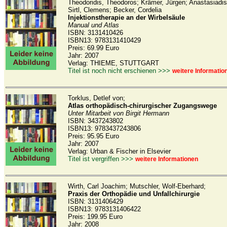
Theodoridis, Theodoros; Krämer, Jürgen; Anastasiadis
Sirtl, Clemens; Becker, Cordelia
Injektionstherapie an der Wirbelsäule
Manual und Atlas
ISBN: 3131410426
ISBN13: 9783131410429
Preis: 69.99 Euro
Jahr: 2007
Verlag: THIEME, STUTTGART
Titel ist noch nicht erschienen >>>
weitere Informatio
Torklus, Detlef von;
Atlas orthopädisch-chirurgischer Zugangswege
Unter Mitarbeit von Birgit Hermann
ISBN: 3437243802
ISBN13: 9783437243806
Preis: 95.95 Euro
Jahr: 2007
Verlag: Urban & Fischer in Elsevier
Titel ist vergriffen >>>
weitere Informationen
Wirth, Carl Joachim; Mutschler, Wolf-Eberhard;
Praxis der Orthopädie und Unfallchirurgie
ISBN: 3131406429
ISBN13: 9783131406422
Preis: 199.95 Euro
Jahr: 2008