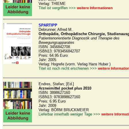
Verlag: THIEME
Titel ist vergriffen >>>
weitere Informationen
SPARTIPP
Debrunner, Alfred M.
Orthopädie, Orthopädische Chirurgie, Studienaus
Patientenorientierte Diagnostik und Therapie des
Bewegungsapparates
ISBN: 3456842708
ISBN13: 9783456842707
Preis: 64.95 Euro
Jahr: 2005
Verlag: Hogrefe (vorm. Verlag Hans Huber )
Titel ist noch nicht erschienen >>>
weitere Informatio
Endres, Stefan; [Ed.]
Arzneimittel pocket plus 2010
ISBN: 3898627160
ISBN13: 9783898627160
Preis: 6.95 Euro
Jahr: 2009
Verlag: BÖRM BRUCKMEIER
Lieferbar innerhalb weniger Tage >>>
weitere Informat